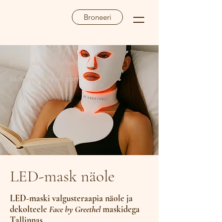
Broneeri
Foto pärineb lehelt
facebygreethel.com
LED-mask näole
LED-maski valgusteraapia näole ja
dekolteele
Face by Greethel
maskidega
Tallinnas