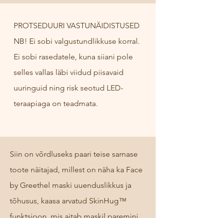
PROTSEDUURI VASTUNÄIDISTUSED
​NB! Ei sobi valgustundlikkuse korral.
Ei sobi rasedatele, kuna siiani pole
selles vallas läbi viidud piisavaid
uuringuid ning risk seotud LED-
teraapiaga on teadmata.
Siin on võrdluseks paari teise sarnase
toote näitajad, millest on näha ka Face
by Greethel maski uuenduslikkus ja
tõhusus, kaasa arvatud SkinHug™
funktsioon, mis aitab maskil paremini