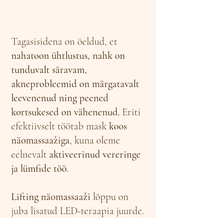
Tagasisidena on öeldud, et
nahatoon ühtlustus, nahk on
tunduvalt säravam,
akneprobleemid on märgatavalt
leevenenud ning peened
kortsukesed on vähenenud.
Eriti
efektiivselt töötab mask
koos
näomassaažiga
, kuna oleme
eelnevalt
aktiveerinud vereringe
ja lümfide töö
.
Lifting näomassaaži
lõppu on
juba lisatud LED-teraapia juurde.