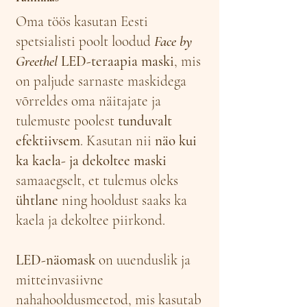
Oma töös kasutan Eesti
spetsialisti poolt loodud
Face by
Greethel
LED-teraapia maski
, mis
on paljude sarnaste maskidega
võrreldes oma näitajate ja
tulemuste poolest
tunduvalt
efektiivsem
. Kasutan nii
näo kui
ka kaela- ja dekoltee maski
samaaegselt, et tulemus oleks
ühtlane
ning hooldust saaks ka
kaela ja dekoltee piirkond.
LED-näomask
on uuenduslik ja
mitteinvasiivne
nahahooldusmeetod, mis kasutab