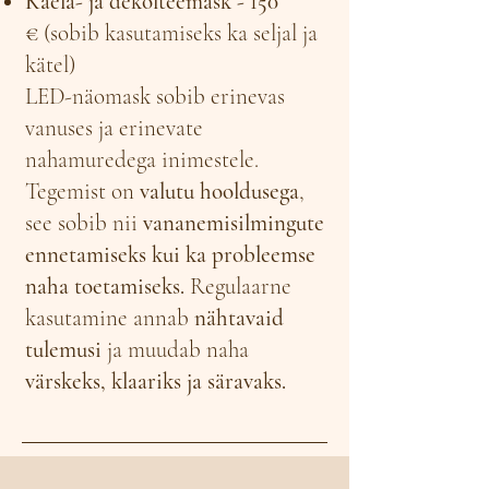
Kaela- ja dekolteemask - 150
€
(sobib kasutamiseks ka seljal ja
kätel)
LED-näomask sobib erinevas
vanuses ja erinevate
nahamuredega inimestele.
Tegemist on
valutu hooldusega
,
see sobib nii
vananemisilmingute
ennetamiseks kui ka probleemse
naha toetamiseks.
Regulaarne
kasutamine annab
nähtavaid
tulemusi
ja muudab naha
värskeks, klaariks ja säravaks.