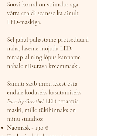
Soovi korral on võimalus aga
võtta
eraldi seansse
ka ainult
LED-maskiga.
Sel juhul puhastame protseduuril
naha, laseme mõjuda LED-
teraapial ning lõpus kanname
nahale niisutava kreemmaski.
Samuti saab minu käest osta
endale koduseks kasutamiseks
Face by Greethel
LED-teraapia
maski, mille tükihinnaks on
minu stuudios:
Näomask - 190 €