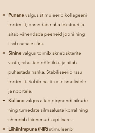
Punane
valgus stimuleerib kollageeni
tootmist, parandab naha tekstuuri ja
aitab vähendada peeneid jooni ning
lisab nahale sära.
Sinine
valgus toimib aknebakterite
vastu, rahustab põletikku ja aitab
puhastada nahka. Stabiliseerib rasu
tootmist. Sobib hästi ka teismelistele
ja noortele.
Kollane
valgus aitab pigmendilaikude
ning tumedate silmaaluste korral ning
ahendab laienenud kapillaare.
Lähiinfrapuna (NIR)
stimuleerib