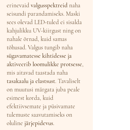
erinevaid
valgusspektreid
naha
seisundi parandamiseks. Maski
sees olevad LED-tuled ei sisalda
kahjulikku UV-kiirgust ning on
nahale õrnad, kuid samas
tõhusad. Valgus tungib naha
sügavamatesse kihtidesse ja
aktiveerib loomulikke protsesse
,
mis aitavad taastada naha
tasakaalu ja elastsust
. Tavaliselt
on muutusi märgata juba peale
esimest korda, kuid
efektiivsemate ja püsivamate
tulemuste saavutamiseks on
oluline
järjepidevus
.