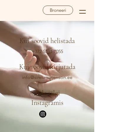
Broneeri
Kui soovid helistada
+372 5591 7055
Kui soovid kirjutada
info@sirelinjürjenson.ee
Tule jälgi
Instagramis