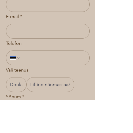
E-mail
*
Telefon
Vali teenus
Doula
Lifting näomassaaž
Sõnum
*