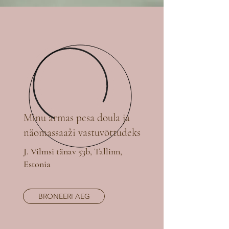
Minu armas pesa doula ja
näomassaaži vastuvõttudeks
J. Vilmsi tänav 53b, Tallinn,
Estonia
BRONEERI AEG