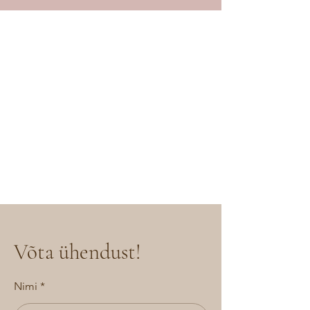
Võta ühendust!
Nimi
*