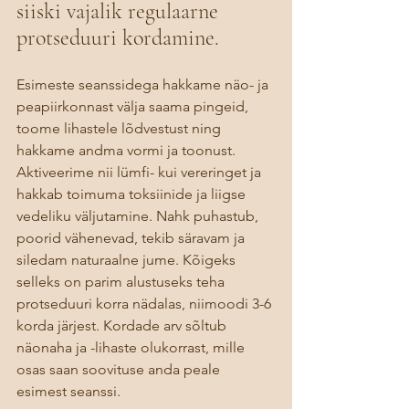
siiski vajalik regulaarne 
protseduuri kordamine. 
Esimeste seanssidega hakkame näo- ja 
peapiirkonnast välja saama pingeid, 
toome lihastele lõdvestust ning 
hakkame andma vormi ja toonust. 
Aktiveerime nii lümfi- kui vereringet ja 
hakkab toimuma toksiinide ja liigse 
vedeliku väljutamine. Nahk puhastub, 
poorid vähenevad, tekib säravam ja 
siledam naturaalne jume. Kõigeks 
selleks on parim alustuseks teha 
protseduuri korra nädalas, niimoodi 3-6 
korda järjest. Kordade arv sõltub 
näonaha ja -lihaste olukorrast, mille 
osas saan soovituse anda peale 
esimest seanssi. 