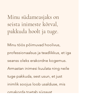
Minu südameasjaks on
seista inimeste kõrval,
pakkuda hoolt ja tuge.
Minu töös põimuvad hoolivus,
professionaalsus ja teadlikkus, et iga
seanss oleks erakordne kogemus.
Armastan inimesi kuulata ning neile
tuge pakkuda, sest usun, et just
inimlik soojus loob usalduse, mis
omakorda toetab sügavat
lõõgastust ja arengut. Olgu teil käsil
sünnituseks valmistumine, lapse