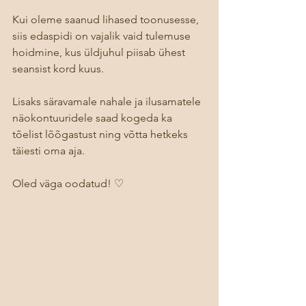
Kui oleme saanud lihased toonusesse, 
siis edaspidi on vajalik vaid tulemuse 
hoidmine, kus üldjuhul piisab ühest 
seansist kord kuus. 
Lisaks säravamale nahale ja ilusamatele 
näokontuuridele saad kogeda ka 
tõelist lõõgastust ning võtta hetkeks 
täiesti oma aja. 
Oled väga oodatud! ♡