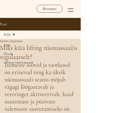
Broneeri
Post
Kõik
Sirelin Jürjenson
Kõik
Miks käia lifting näomassaažis
Doula
regulaarselt?
Lifting näomassaaž
Inimeste soovid ja taotlused 
on erinevad ning ka üksik 
näomassaaži seanss mõjub 
vägagi lõõgastavalt ja 
vereringet aktiveerivalt, kuid 
suuremate ja püsivate 
tulemuste saavutamiseks on 