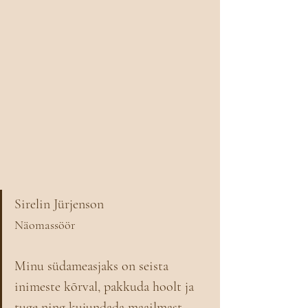
Sirelin Jürjenson
Näomassöör
Minu südameasjaks on seista 
inimeste kõrval, pakkuda hoolt ja 
tuge ning kujundada maailmast 