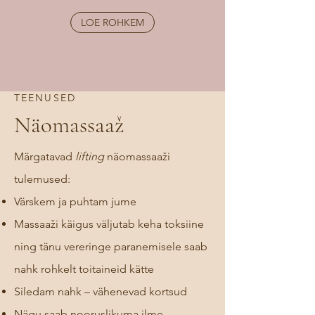
LOE ROHKEM
TEENUSED
Näomassaaž
Märgatavad
lifting
näomassaaži
tulemused:
Värskem ja puhtam jume
Massaaži käigus väljutab keha toksiine
ning tänu vereringe paranemisele saab
nahk rohkelt toitaineid kätte
Siledam nahk – vähenevad kortsud
Nägu saab nooruslikuma ilme –