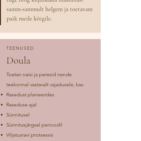
samm-sammult helgem ja toetavam 
paik meile kõigile.
TEENUSED
Doula
Toetan naisi ja peresid nende
teekonnal vastavalt vajadusele, kas:
Rasedust planeerides
Raseduse ajal
Sünnitusel
Sünnitusjärgsel perioodil
Viljatusravi protsessis